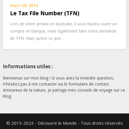
mars 20, 2014
Le Tax File Number (TFN)
Lors de votre arrivée en Australie, il vous faudra ouvrir un
compte en banque, mais également faire votre demande
de TFN. Mais qu’est-ce que…
Informations utiles :
Bienvenue sur mon blog ! Si vous avez la moindre question,
n'hésitez pas à me contacter via le formulaire de contact.
Amoureux de la nature, je partage mes conseils de voyage sur ce
blog.
© 2015-2023 - Découvre le Monde - Tous droits réservés