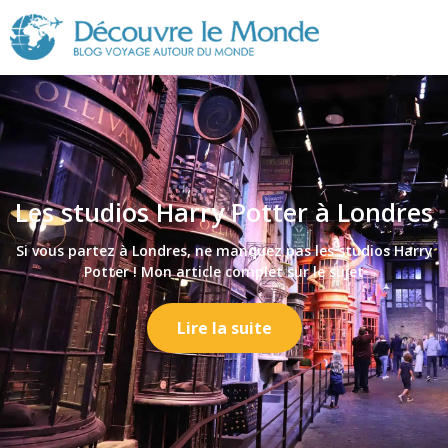
Découvre
le
Monde
Les studios Harry Potter à Londres
Si vous partez à Londres, ne manquez pas les studios Harry
Potter ! Mon article complet sur le sujet
Lire la suite