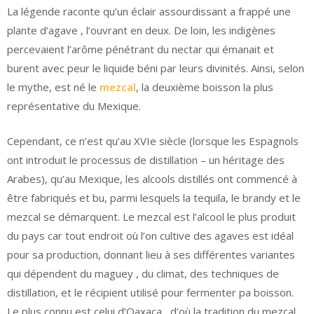
La légende raconte qu’un éclair assourdissant a frappé une
plante d’agave , l’ouvrant en deux. De loin, les indigènes
percevaient l’arôme pénétrant du nectar qui émanait et
burent avec peur le liquide béni par leurs divinités. Ainsi, selon
le mythe, est né le
mezcal
, la deuxième boisson la plus
représentative du Mexique.
Cependant, ce n’est qu’au XVIe siècle (lorsque les Espagnols
ont introduit le processus de distillation – un héritage des
Arabes), qu’au Mexique, les alcools distillés ont commencé à
être fabriqués et bu, parmi lesquels la tequila, le brandy et le
mezcal se démarquent. Le mezcal est l’alcool le plus produit
du pays car tout endroit où l’on cultive des agaves est idéal
pour sa production, donnant lieu à ses différentes variantes
qui dépendent du maguey , du climat, des techniques de
distillation, et le récipient utilisé pour fermenter pa boisson.
Le plus connu est celui d’Oaxaca , d’où la tradition du mezcal