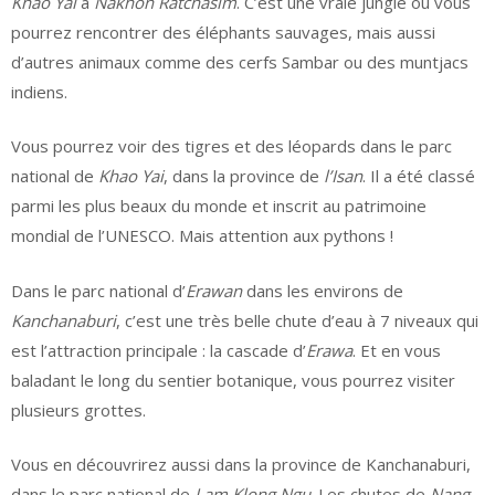
Khao Yai
à
Nakhon Ratchasim
. C’est une vraie jungle où vous
pourrez rencontrer des éléphants sauvages, mais aussi
d’autres animaux comme des cerfs Sambar ou des muntjacs
indiens.
Vous pourrez voir des tigres et des léopards dans le parc
national de
Khao Yai
, dans la province de
l’Isan
. Il a été classé
parmi les plus beaux du monde et inscrit au patrimoine
mondial de l’UNESCO. Mais attention aux pythons !
Dans le parc national d’
Erawan
dans les environs de
Kanchanaburi
, c’est une très belle chute d’eau à 7 niveaux qui
est l’attraction principale : la cascade d’
Erawa
. Et en vous
baladant le long du sentier botanique, vous pourrez visiter
plusieurs grottes.
Vous en découvrirez aussi dans la province de Kanchanaburi,
dans le parc national de
Lam Klong Ngu
. Les chutes de
Nang