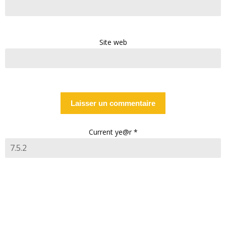
Site web
Current ye@r
*
Informations utiles :
Bienvenue sur mon blog ! Si vous avez la moindre question,
n'hésitez pas à me contacter via le formulaire de contact.
Amoureux de la nature, je partage mes conseils de voyage sur ce